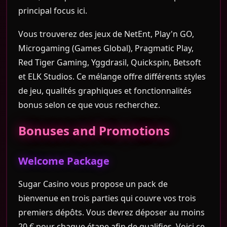
principal focus ici.
Vous trouverez des jeux de NetEnt, Play'n GO,
Microgaming (Games Global), Pragmatic Play,
Red Tiger Gaming, Yggdrasil, Quickspin, Betsoft
et ELK Studios. Ce mélange offre différents styles
de jeu, qualités graphiques et fonctionnalités
bonus selon ce que vous recherchez.
Bonuses and Promotions
Welcome Package
Sugar Casino vous propose un pack de
bienvenue en trois parties qui couvre vos trois
premiers dépôts. Vous devrez déposer au moins
20 € pour chaque étape afin de qualifies. Voici ce