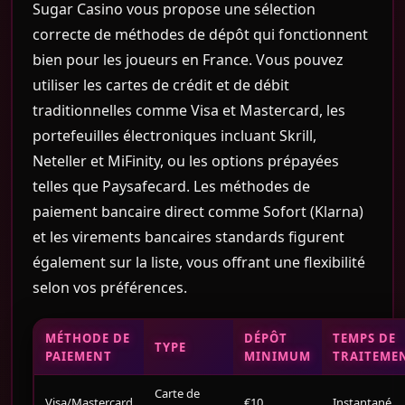
Sugar Casino vous propose une sélection
correcte de méthodes de dépôt qui fonctionnent
bien pour les joueurs en France. Vous pouvez
utiliser les cartes de crédit et de débit
traditionnelles comme Visa et Mastercard, les
portefeuilles électroniques incluant Skrill,
Neteller et MiFinity, ou les options prépayées
telles que Paysafecard. Les méthodes de
paiement bancaire direct comme Sofort (Klarna)
et les virements bancaires standards figurent
également sur la liste, vous offrant une flexibilité
selon vos préférences.
MÉTHODE DE
DÉPÔT
TEMPS DE
TYPE
PAIEMENT
MINIMUM
TRAITEME
Carte de
Visa/Mastercard
€10
Instantané