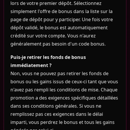
lors de votre premier dépôt. Sélectionnez
simplement l'offre de bonus dans la liste sur la
page de dépôt pour y participer. Une fois votre
dépôt validé, le bonus est automatiquement
crédité sur votre compte. Vous n'aurez
généralement pas besoin d'un code bonus.
Puis-je retirer les fonds de bonus
immédiatement ?
Non, vous ne pouvez pas retirer les fonds de
bonus ou les gains issus de ceux-ci tant que vous
n'avez pas rempli les conditions de mise. Chaque
promotion a des exigences spécifiques détaillées
dans ses conditions générales. Si vous ne
remplissez pas ces exigences dans le délai
imparti, vous perdrez le bonus et tous les gains