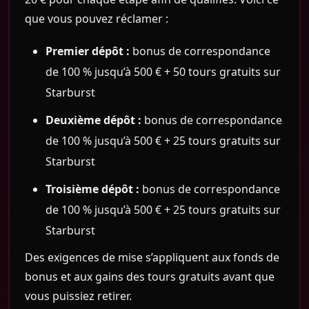
que vous pouvez réclamer :
Premier dépôt :
bonus de correspondance
de 100 % jusqu’à 500 € + 50 tours gratuits sur
Starburst
Deuxième dépôt :
bonus de correspondance
de 100 % jusqu’à 500 € + 25 tours gratuits sur
Starburst
Troisième dépôt :
bonus de correspondance
de 100 % jusqu’à 500 € + 25 tours gratuits sur
Starburst
Des exigences de mise s’appliquent aux fonds de
bonus et aux gains des tours gratuits avant que
vous puissiez retirer.