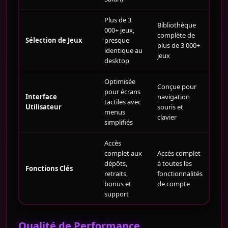
Plus de 3
Bibliothèque
000+ jeux,
complète de
Sélection de Jeux
presque
plus de 3 000+
identique au
jeux
desktop
Optimisée
Conçue pour
pour écrans
Interface
navigation
tactiles avec
Utilisateur
souris et
menus
clavier
simplifiés
Accès
complet aux
Accès complet
dépôts,
à toutes les
Fonctions Clés
retraits,
fonctionnalités
bonus et
de compte
support
Qualité de Performance