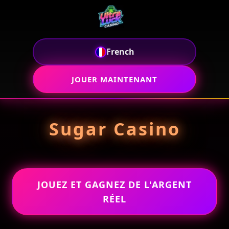
French
JOUER MAINTENANT
Sugar Casino
JOUEZ ET GAGNEZ DE L'ARGENT
RÉEL