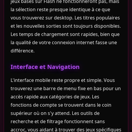
jeux basés sur Flash ne fonctionneront pas, mais
la sélection reste presque identique à ce que
vous trouverez sur desktop. Les titres populaires
et les nouvelles sorties sont toujours disponibles.
Les temps de chargement sont rapides, bien que
la qualité de votre connexion internet fasse une
différence.
Interface et Navigation
L'interface mobile reste propre et simple. Vous
trouverez une barre de menu fixe en bas pour un
accès rapide aux catégories de jeux. Les
fonctions de compte se trouvent dans le coin
supérieur où on s'y attend. Les outils de
recherche et de filtrage fonctionnent sans
accroc, vous aidant à trouver des jeux spécifiques