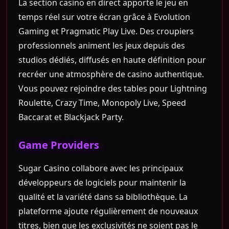
La section casino en direct apporte le jeu en
temps réel sur votre écran grâce à Evolution
Gaming et Pragmatic Play Live. Des croupiers
professionnels animent les jeux depuis des
studios dédiés, diffusés en haute définition pour
recréer une atmosphère de casino authentique.
Vous pouvez rejoindre des tables pour Lightning
Roulette, Crazy Time, Monopoly Live, Speed
Baccarat et Blackjack Party.
Game Providers
Sugar Casino collabore avec les principaux
développeurs de logiciels pour maintenir la
qualité et la variété dans sa bibliothèque. La
plateforme ajoute régulièrement de nouveaux
titres, bien que les exclusivités ne soient pas le