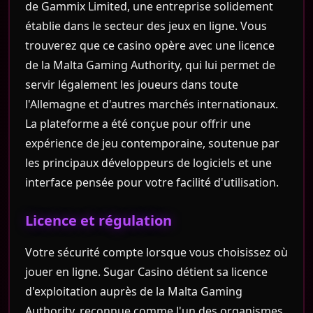
de Gammix Limited, une entreprise solidement
établie dans le secteur des jeux en ligne. Vous
trouverez que ce casino opère avec une licence
de la Malta Gaming Authority, qui lui permet de
servir légalement les joueurs dans toute
l'Allemagne et d'autres marchés internationaux.
La plateforme a été conçue pour offrir une
expérience de jeu contemporaine, soutenue par
les principaux développeurs de logiciels et une
interface pensée pour votre facilité d'utilisation.
Licence et régulation
Votre sécurité compte lorsque vous choisissez où
jouer en ligne. Sugar Casino détient sa licence
d'exploitation auprès de la Malta Gaming
Authority, reconnue comme l'un des organismes