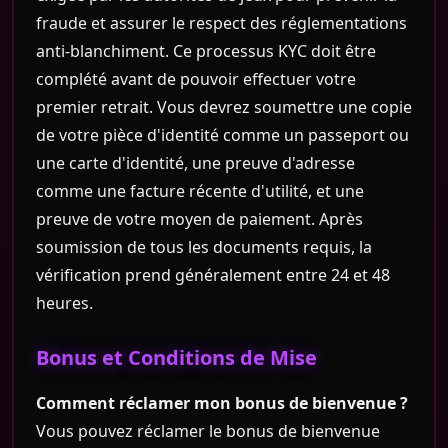
fraude et assurer le respect des réglementations
anti-blanchiment. Ce processus KYC doit être
complété avant de pouvoir effectuer votre
premier retrait. Vous devrez soumettre une copie
de votre pièce d'identité comme un passeport ou
une carte d'identité, une preuve d'adresse
comme une facture récente d'utilité, et une
preuve de votre moyen de paiement. Après
soumission de tous les documents requis, la
vérification prend généralement entre 24 et 48
heures.
Bonus et Conditions de Mise
Comment réclamer mon bonus de bienvenue ?
Vous pouvez réclamer le bonus de bienvenue