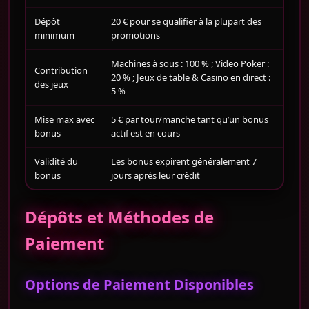
Dépôt
20 € pour se qualifier à la plupart des
minimum
promotions
Machines à sous : 100 % ; Video Poker :
Contribution
20 % ; Jeux de table & Casino en direct :
des jeux
5 %
Mise max avec
5 € par tour/manche tant qu’un bonus
bonus
actif est en cours
Validité du
Les bonus expirent généralement 7
bonus
jours après leur crédit
Dépôts et Méthodes de
Paiement
Options de Paiement Disponibles